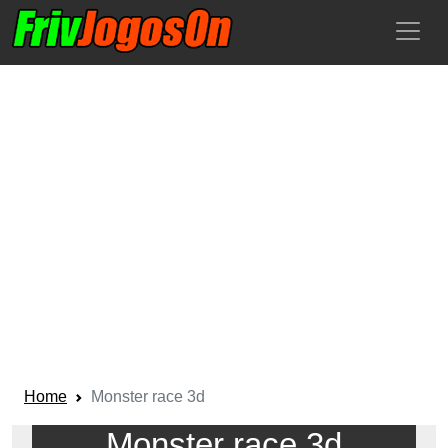
Home
Monster race 3d
Monster race 3d