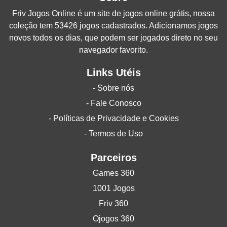
Friv Jogos Online
é um site de jogos online grátis, nossa
coleção tem 53426 jogos cadastrados. Adicionamos jogos
novos todos os dias, que podem ser jogados direto no seu
navegador favorito.
Links Utéis
- Sobre nós
- Fale Conosco
- Políticas de Privacidade e Cookies
- Termos de Uso
Parceiros
Games 360
1001 Jogos
Friv 360
Ojogos 360