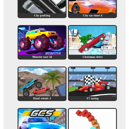
City parking
City car stunt 4
Monster race 3d
Christmas drive
Hard wheels 2
F1 racing