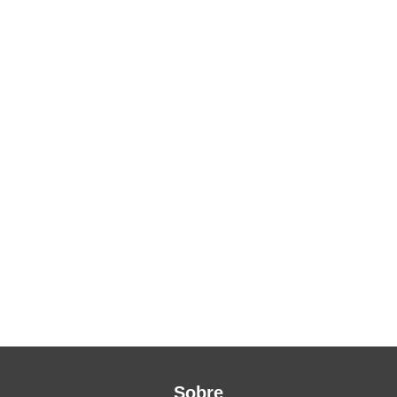
Sobre