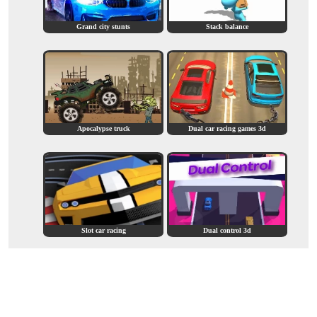
Grand city stunts
Stack balance
Apocalypse truck
Dual car racing games 3d
Slot car racing
Dual control 3d