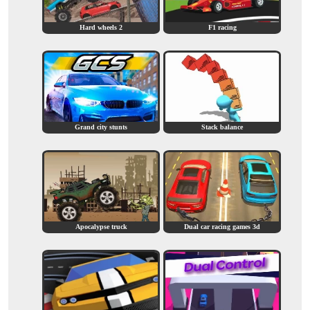
Hard wheels 2
F1 racing
Grand city stunts
Stack balance
Apocalypse truck
Dual car racing games 3d