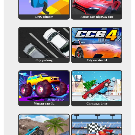
Draw climber
Rocket cars highway race
City parking
City car stunt 4
Monster race 3d
Christmas drive