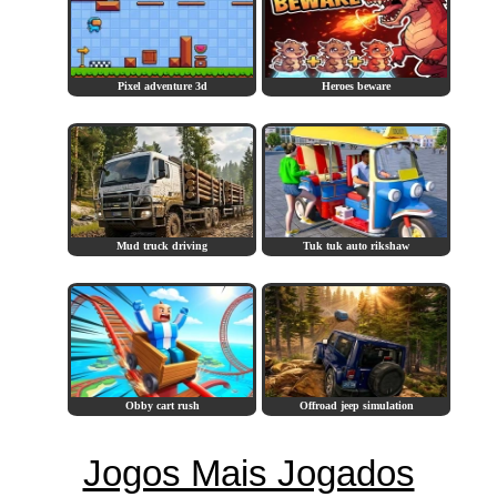
Pixel adventure 3d
Heroes beware
Mud truck driving
Tuk tuk auto rikshaw
Obby cart rush
Offroad jeep simulation
Jogos Mais Jogados