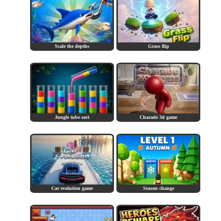
Scale the depths
Grass flip
Jungle tube sort
Charade 3d game
Car evolution game
Season change