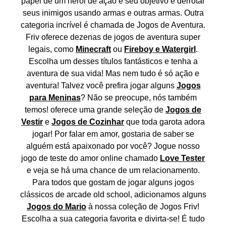
papel de um herói de ação e seu objetivo é derrotar
seus inimigos usando armas e outras armas. Outra
categoria incrível é chamada de Jogos de Aventura.
Friv oferece dezenas de jogos de aventura super
legais, como
Minecraft
ou
Fireboy e Watergirl
.
Escolha um desses títulos fantásticos e tenha a
aventura de sua vida! Mas nem tudo é só ação e
aventura! Talvez você prefira jogar alguns
Jogos
para Meninas
? Não se preocupe, nós também
temos! oferece uma grande seleção de
Jogos de
Vestir
e
Jogos de Cozinhar
que toda garota adora
jogar! Por falar em amor, gostaria de saber se
alguém está apaixonado por você? Jogue nosso
jogo de teste do amor online chamado
Love Tester
e veja se há uma chance de um relacionamento.
Para todos que gostam de jogar alguns jogos
clássicos de arcade old school, adicionamos alguns
Jogos do Mario
à nossa coleção de Jogos Friv!
Escolha a sua categoria favorita e divirta-se! É tudo