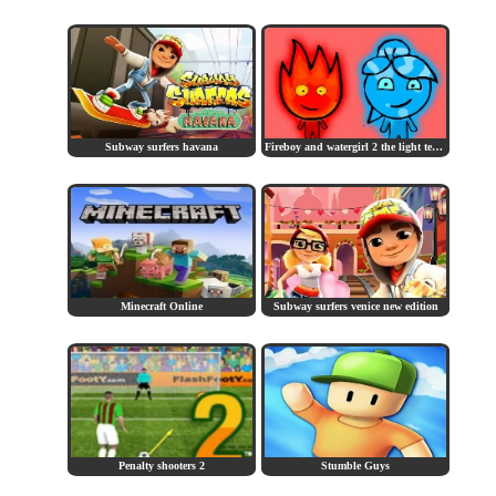
Subway surfers havana
Fireboy and watergirl 2 the light temple
Minecraft Online
Subway surfers venice new edition
Penalty shooters 2
Stumble Guys