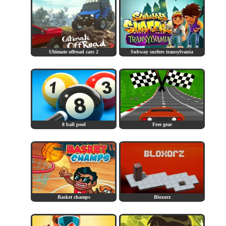
Ultimate offroad cars 2
Subway surfers transylvania
8 ball pool
Free gear
Basket champs
Bloxorz