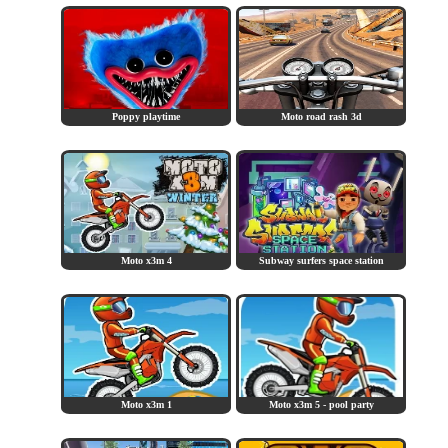
Poppy playtime
Moto road rash 3d
Moto x3m 4
Subway surfers space station
Moto x3m 1
Moto x3m 5 - pool party