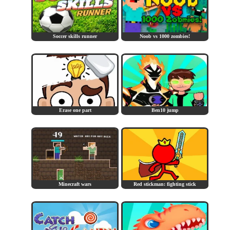
Soccer skills runner
Noob vs 1000 zombies!
Erase one part
Ben10 jump
Minecraft wars
Red stickman: fighting stick