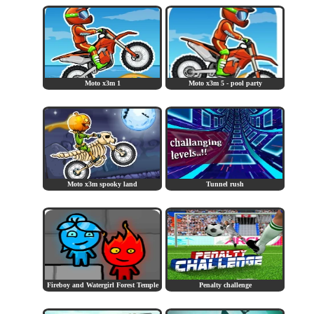
Moto x3m 1
Moto x3m 5 - pool party
Moto x3m spooky land
Tunnel rush
Fireboy and Watergirl Forest Temple
Penalty challenge