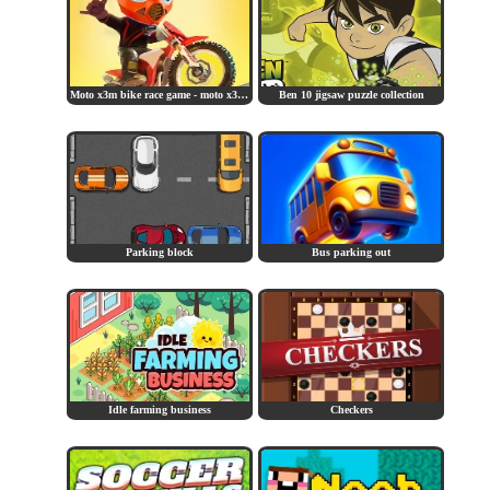
Moto x3m bike race game - moto x3ms game
Ben 10 jigsaw puzzle collection
Parking block
Bus parking out
Idle farming business
Checkers