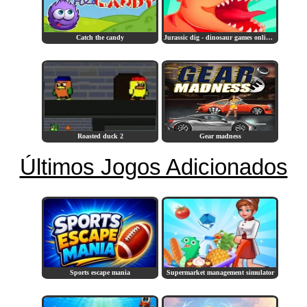
Catch the candy
Jurassic dig - dinosaur games online for kids
Roasted duck 2
Gear madness
Últimos Jogos Adicionados
Sports escape mania
Supermarket management simulator