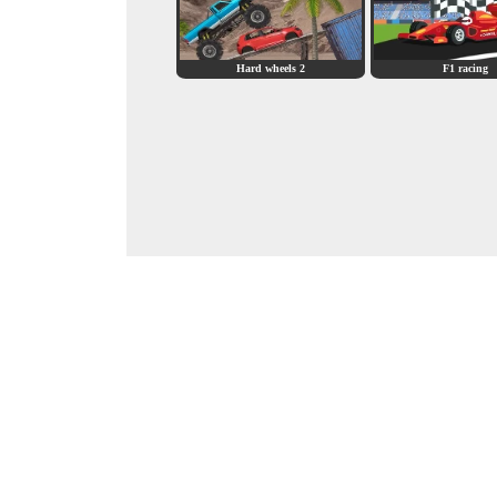
Hard wheels 2
F1 racing