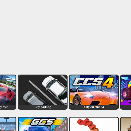
y race
City parking
City car stunt 4