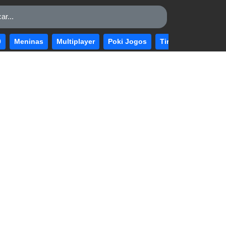
0
Meninas
Multiplayer
Poki Jogos
Tiro