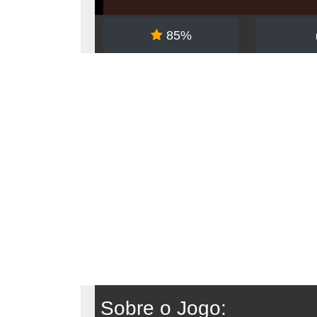
85%
Sobre o Jogo: