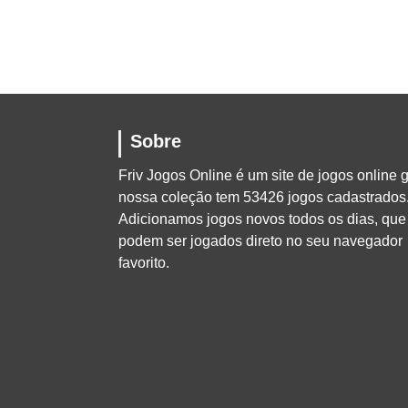
Sobre
Friv Jogos Online
é um site de jogos online g
nossa coleção tem 53426 jogos cadastrados
Adicionamos jogos novos todos os dias, que
podem ser jogados direto no seu navegador
favorito.