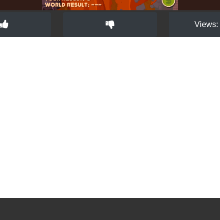
Views: