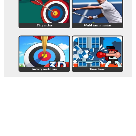
Tiny archer
World tennis masters
Archery world tour
Tower boxer