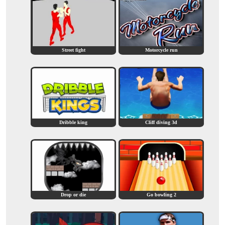
Street fight
Motorcycle run
Dribble king
Cliff diving 3d
Drop or die
Go bowling 2