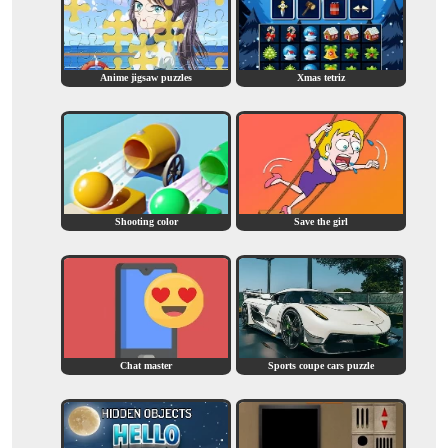
Anime jigsaw puzzles
Xmas tetriz
Shooting color
Save the girl
Chat master
Sports coupe cars puzzle