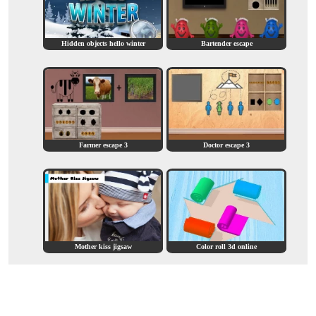
Hidden objects hello winter
Bartender escape
Farmer escape 3
Doctor escape 3
Mother kiss jigsaw
Color roll 3d online