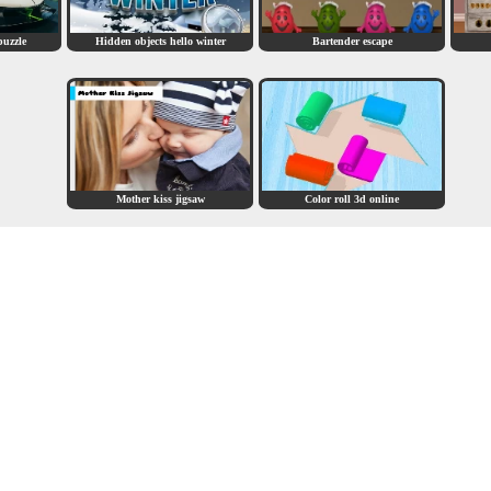
puzzle
Hidden objects hello winter
Bartender escape
Mother kiss jigsaw
Color roll 3d online