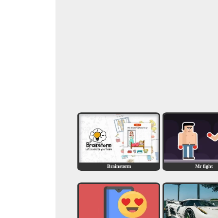
Brainstorm
Mr fight