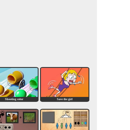
Shooting color
Save the girl