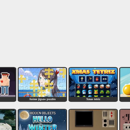
Anime jigsaw puzzles
Xmas tetriz