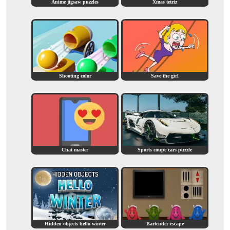
Anime jigsaw puzzles
Xmas tetriz
Shooting color
Save the girl
Chat master
Sports coupe cars puzzle
Hidden objects hello winter
Bartender escape