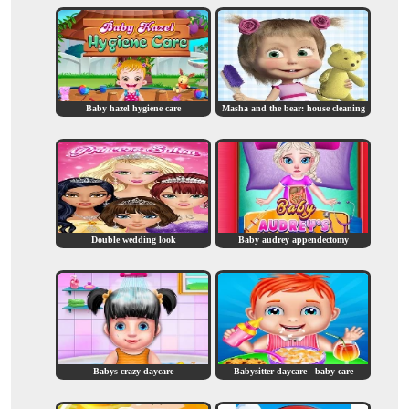
Baby hazel hygiene care
Masha and the bear: house cleaning
Double wedding look
Baby audrey appendectomy
Babys crazy daycare
Babysitter daycare - baby care