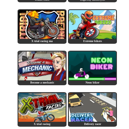
X trial racing ma
Extreme bikers
Become a mechanic
Neon biker
X trial racing
Delivery racer