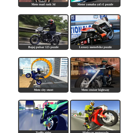
Moto road rash 3d
Motor yamaha yzf r1 puzzle
Bajaj pulsar 125 puzzle
Luxury motorbike puzzle
Moto city stunt
Moto cruiser highway
Traffic rider
Highway motorcycle