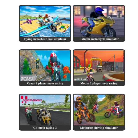
Flying motorbike real simulator
Extreme motorcycle simulator
Crazy 2 player moto racing
Mouse 2 player moto racing
Gp moto racing 3
Motocross driving simulator