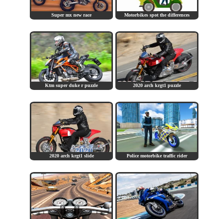
Super mx new race
Motorbikes spot the differences
Ktm super duke r puzzle
2020 arch krgt1 puzzle
2020 arch krgt1 slide
Police motorbike traffic rider