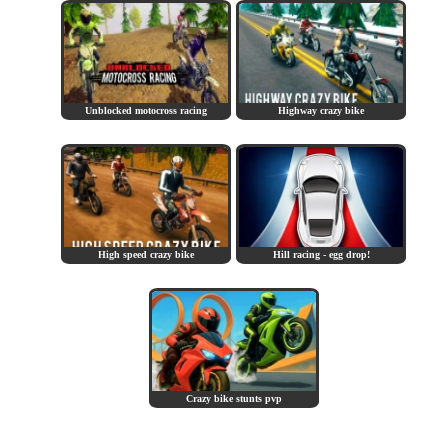
Unblocked motocross racing
Highway crazy bike
High speed crazy bike
Hill racing - egg drop!
Crazy bike stunts pvp