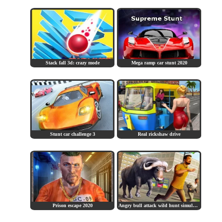
Stack fall 3d: crazy mode
Mega ramp car stunt 2020
Stunt car challenge 3
Real rickshaw drive
Prison escape 2020
Angry bull attack wild hunt simulator