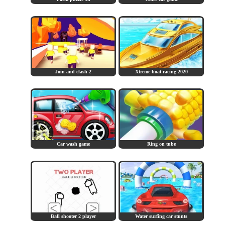
Join and clash 2
Xtreme boat racing 2020
Car wash game
Ring on tube
Ball shooter 2 player
Water surfing car stunts