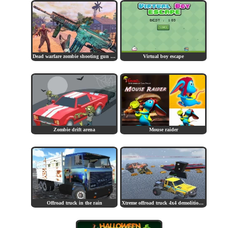
Dead warfare zombie shooting gun games
Virtual boy escape
Zombie drift arena
Mouse raider
Offroad truck in the rain
Xtreme offroad truck 4x4 demolition derby 2020