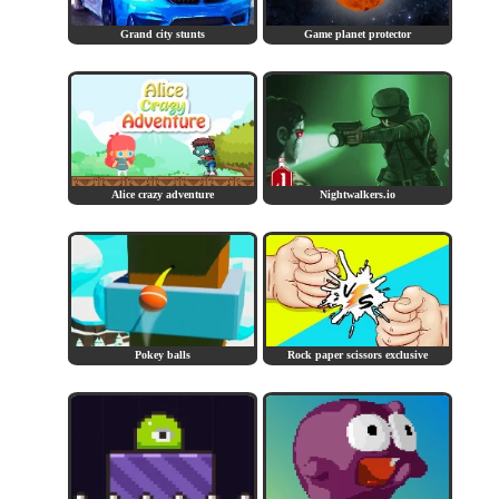
Grand city stunts
Game planet protector
Alice crazy adventure
Nightwalkers.io
Pokey balls
Rock paper scissors exclusive