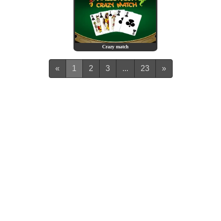
Crazy match
(current)
«
1
2
3
...
23
»