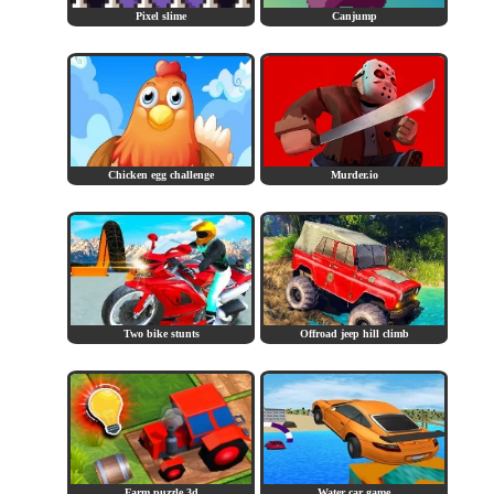
Pixel slime
Canjump
Chicken egg challenge
Murder.io
Two bike stunts
Offroad jeep hill climb
Farm puzzle 3d
Water car game