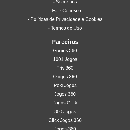
- Sobre nós
- Fale Conosco
- Políticas de Privacidade e Cookies
- Termos de Uso
Parceiros
Games 360
1001 Jogos
Friv 360
Ojogos 360
Poki Jogos
Jogos 360
Jogos Click
360 Jogos
Click Jogos 360
Jogos-360