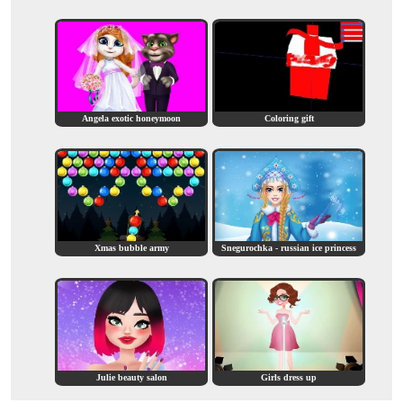
Angela exotic honeymoon
Coloring gift
Xmas bubble army
Snegurochka - russian ice princess
Julie beauty salon
Girls dress up