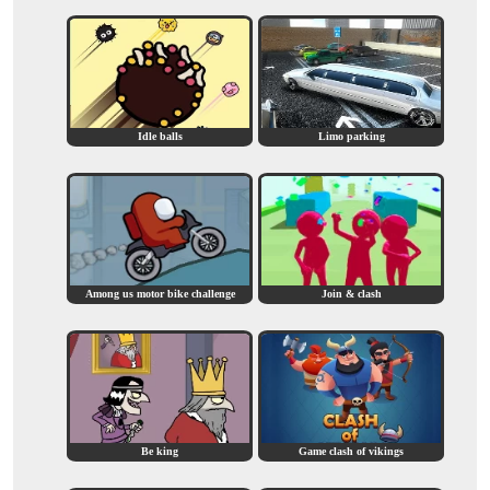
Idle balls
Limo parking
Among us motor bike challenge
Join & clash
Be king
Game clash of vikings