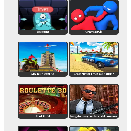
Basement
Crazyparty.io
Sky bike stunt 3d
Coast guard: beach car parking
Roulette 3d
Gangster story: underworld criminal empire mafia