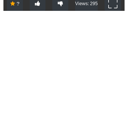
?
Views: 295