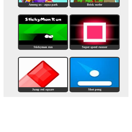
Among us - aqua park
Brick surfer
Stickyman run
Super speed runner
Jump red square
Shot pong