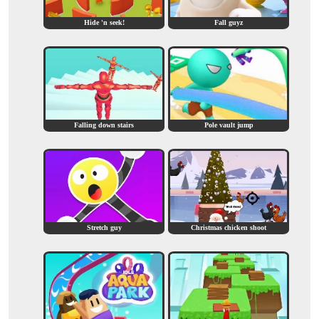
Hide 'n seek!
Fall guyz
Falling down stairs
Pole vault jump
Stretch guy
Christmas chicken shoot