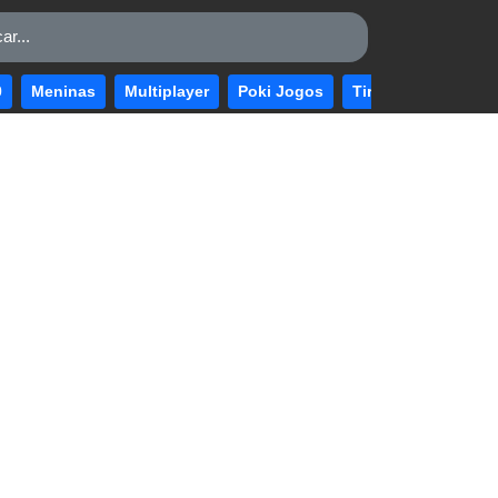
0
Meninas
Multiplayer
Poki Jogos
Tiro