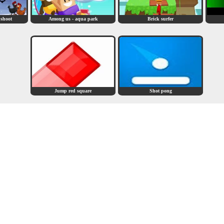
 shoot
Among us - aqua park
Brick surfer
Jump red square
Shot pong