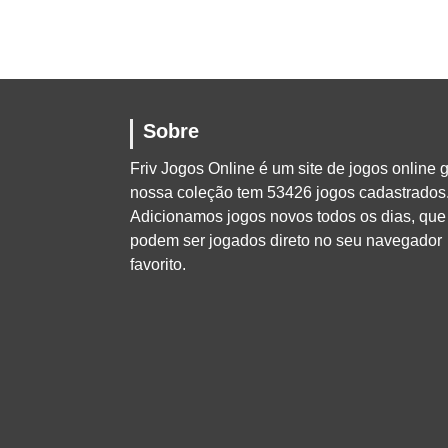
Sobre
Friv Jogos Online
é um site de jogos online g
nossa coleção tem 53426 jogos cadastrados
Adicionamos jogos novos todos os dias, que
podem ser jogados direto no seu navegador
favorito.