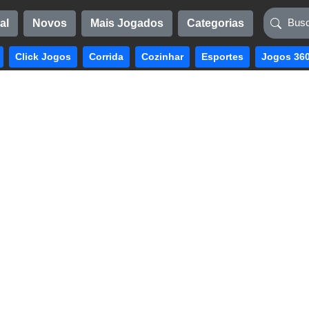
al
Novos
Mais Jogados
Categorias
Click Jogos
Corrida
Cozinhar
Esportes
Jogos 36