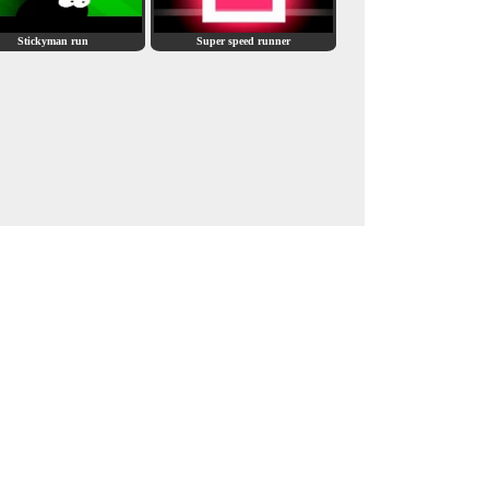
Stickyman run
Super speed runner