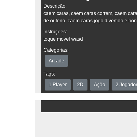
Descrição:
caem caras, caem caras correm, caem caras
de outono. caem caras jogo divertido e bon
Instruções:
toque móvel wasd
Categorias:
Arcade
Tags:
1 Player
2D
Ação
2 Jogado