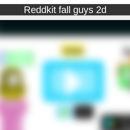
Reddkit fall guys 2d