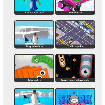
Parkour run 3d.io
Snowfight.io
Penguinbattle.io
Trafficcontrol.io
Inky snakes
Worms zone a slithery snake