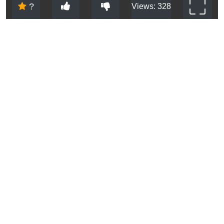
?
Views: 328