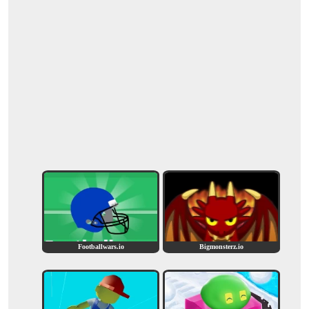
Footballwars.io
Bigmonsterz.io