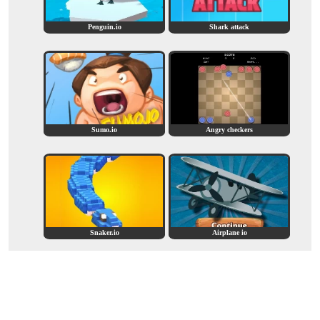
Penguin.io
Shark attack
Sumo.io
Angry checkers
Snaker.io
Airplane io