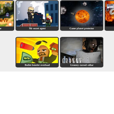
me
Mr secret agent
Game planet protector
Bullet bender overload
Granny cursed cellar