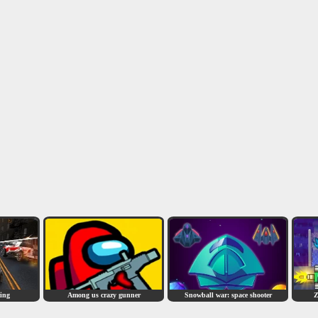
ting
Among us crazy gunner
Snowball war: space shooter
Z