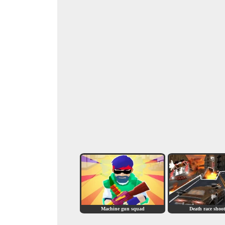
Machine gun squad
Death race shoo