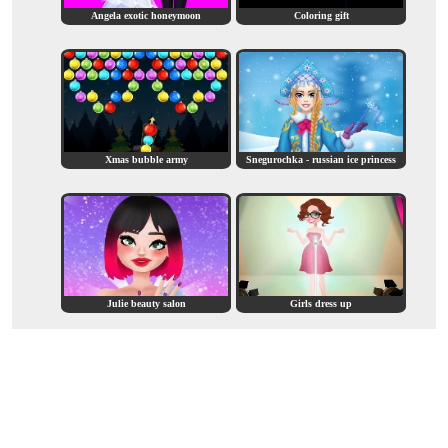
Angela exotic honeymoon
Coloring gift
Xmas bubble army
Snegurochka - russian ice princess
Julie beauty salon
Girls dress up