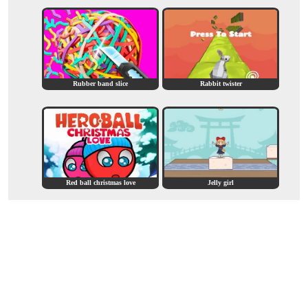
Rubber band slice
Rabbit twister
Red ball christmas love
Jelly girl