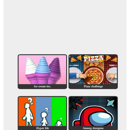
Ice cream inc.
Pizza challenge
Hyper life
Among dungeon