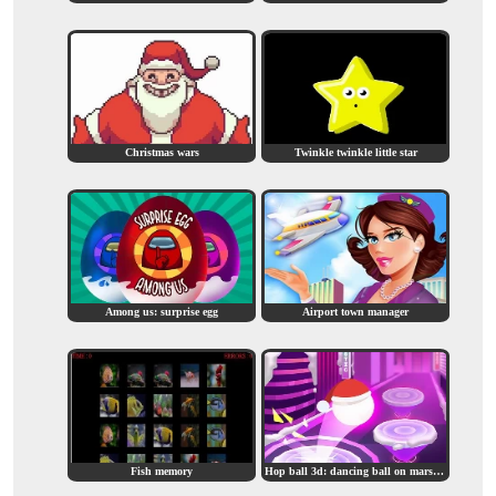
Christmas wars
Twinkle twinkle little star
Among us: surprise egg
Airport town manager
Fish memory
Hop ball 3d: dancing ball on marshmello tiles road