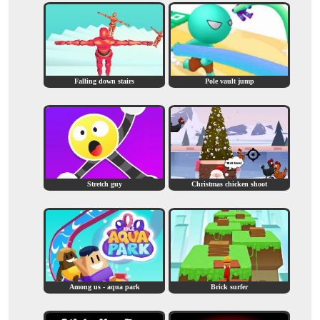
Falling down stairs
Pole vault jump
Stretch guy
Christmas chicken shoot
Among us - aqua park
Brick surfer