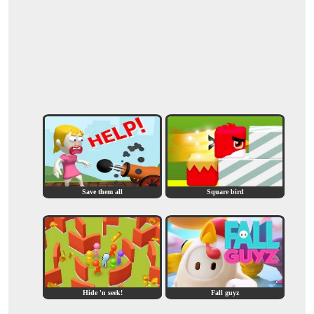
Save them all
Square bird
Hide 'n seek!
Fall guyz