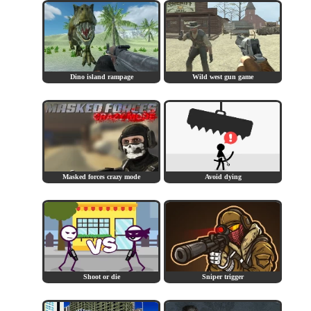
Dino island rampage
Wild west gun game
Masked forces crazy mode
Avoid dying
Shoot or die
Sniper trigger