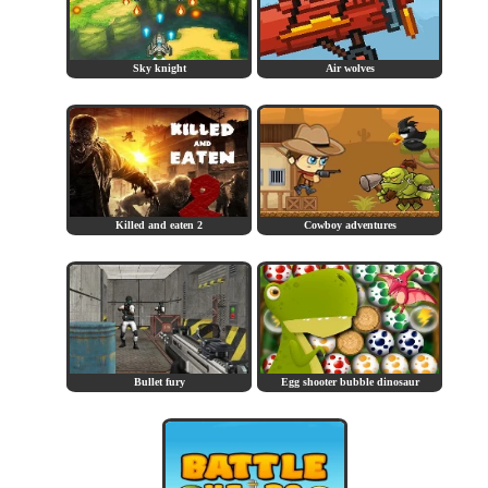
Sky knight
Air wolves
Killed and eaten 2
Cowboy adventures
Bullet fury
Egg shooter bubble dinosaur