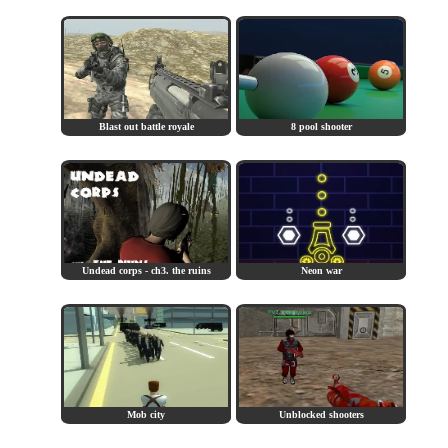
Blast out battle royale
8 pool shooter
Undead corps - ch3. the ruins
Neon war
Mob city
Unblocked shooters