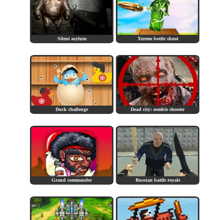
Silent asylum
Xtreme bottle shoot
Duck challenge
Dead city: zombie shooter
Grand commander
Russian battle royale