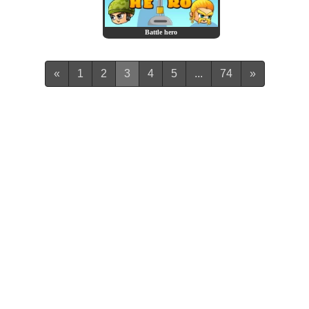
Battle hero
(current)
«
1
2
3
4
5
...
74
»