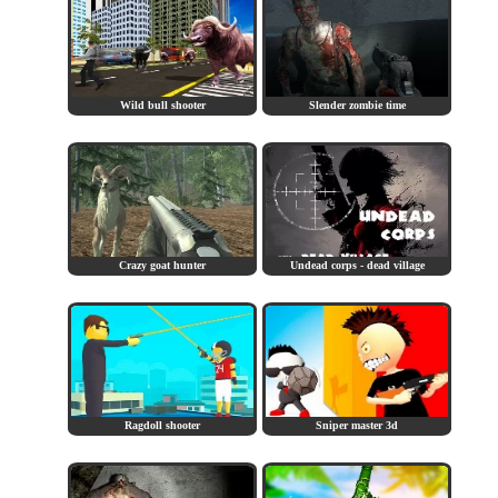
Wild bull shooter
Slender zombie time
Crazy goat hunter
Undead corps - dead village
Ragdoll shooter
Sniper master 3d